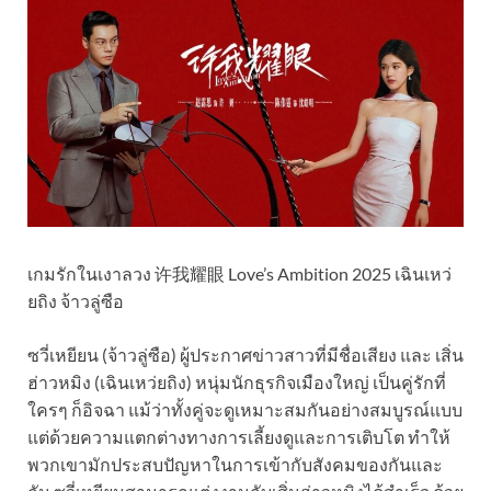
เกมรักในเงาลวง 许我耀眼 Love’s Ambition 2025 เฉินเหว่
ยถิง จ้าวลู่ซือ
ซวี่เหยียน (จ้าวลู่ซือ) ผู้ประกาศข่าวสาวที่มีชื่อเสียง และ เสิ่น
ฮ่าวหมิง (เฉินเหว่ยถิง) หนุ่มนักธุรกิจเมืองใหญ่ เป็นคู่รักที่
ใครๆ ก็อิจฉา แม้ว่าทั้งคู่จะดูเหมาะสมกันอย่างสมบูรณ์แบบ
แต่ด้วยความแตกต่างทางการเลี้ยงดูและการเติบโต ทำให้
พวกเขามักประสบปัญหาในการเข้ากับสังคมของกันและ