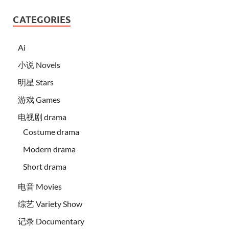
CATEGORIES
Ai
小说 Novels
明星 Stars
游戏 Games
电视剧 drama
Costume drama
Modern drama
Short drama
电音 Movies
综艺 Variety Show
记录 Documentary