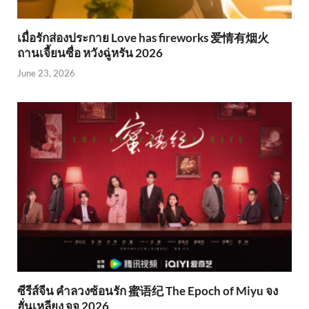
เมื่อรักส่องประกาย Love has fireworks 爱情有烟火
ถานเจี้ยนซื่อ หวังฉู่หรัน 2026
June 23, 2026
ซีรีส์จีน คำลวงซ้อนรัก 蜜语纪 The Epoch of Miyu จง
ฮั่นเหลียง จูจู 2026