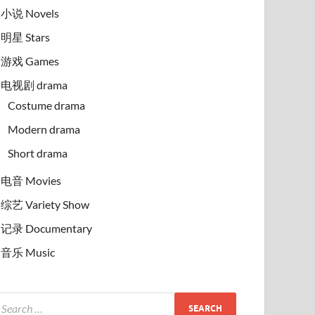
小说 Novels
明星 Stars
/
小说 NOVELS
游戏 Games
ี่ชาย ถ้ายังเป็นหมาโง่ ฉันจะหนีไปกับหน
电视剧 drama
歌！ 你再当舔狗我就跟黄毛带求跑
Costume drama
y 26, 2026
-
by
Admin
Modern drama
Short drama
电音 Movies
综艺 Variety Show
记录 Documentary
音乐 Music