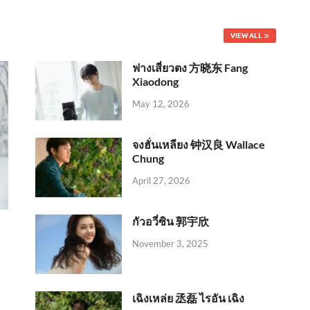
VIEW ALL
ฟางเสี่ยวตง 方晓东 Fang
Xiaodong
May 12, 2026
จงฮั่นเหลียง 钟汉良 Wallace
Chung
April 27, 2026
กัวอวี่ซิน 郭宇欣
November 3, 2025
เฉิงเหล่ย 丞磊 ไรอัน เฉิง