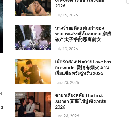
2026
July 16, 2026
นางร้ายอดีตแฟนเก่าของ
ทายาทเศรษฐีล้มละลาย 穿成
破产太子爷的恶毒前女
July 10, 2026
เมื่อรักส่องประกาย Love has
fireworks 爱情有烟火 ถาน
เจี้ยนซื่อ หวังฉู่หรัน 2026
June 23, 2026
อง
ชายาเคียงหทัย The first
Jasmin 莫离 ไป๋ลู่ เฉิงเหล่ย
2026
ดย
June 23, 2026
บ