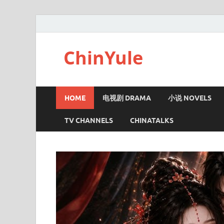
ChinYule
HOME
电视剧 DRAMA
小说 NOVELS
TV CHANNELS
CHINATALKS