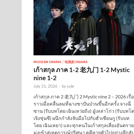
MODERN DRAMA
/
电视剧 DRAMA
เก้าสกุล ภาค 1-2 老九门 1-2 Mystic
nine 1-2
July 31, 2026
-
by
yule
เก้าสกุล ภาค 2 老九门 2 Mystic nine 2 – 2026 เรื่
ราวเมื่อคลื่นลมที่ฉางซาปั่นป่วนขึ้นอีกครั้ง จางฉี่
ซาน (รับบทโดย เฉินเหว่ยถิง) อู๋เหล่าโก่ว (รับบทโ
เจิงซุ่นซี) ผนึกกำลังจับมือไปกับฮั่วเซียนกู (รับบท
โดย เฉินเหยา) และทุกคนในเก้าสกุลเสี่ยงอันตราย
มุ่งเข้าสู่เหตุการณ์ปริศนา คดีหายตัวไปอย่างลึกลั