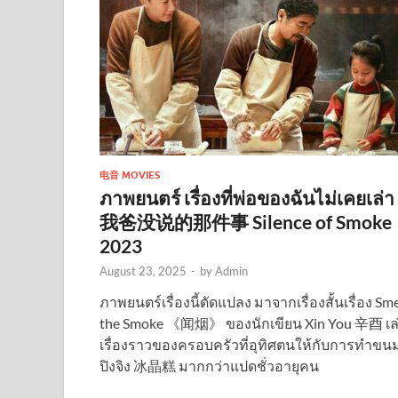
电音 MOVIES
ภาพยนตร์ เรื่องที่พ่อของฉันไม่เคยเล่า
我爸没说的那件事 Silence of Smoke
2023
August 23, 2025
-
by
Admin
ภาพยนตร์เรื่องนี้ดัดแปลง มาจากเรื่องสั้นเรื่อง Sme
the Smoke 《闻烟》 ของนักเขียน Xin You 辛酉 เล
เรื่องราวของครอบครัวที่อุทิศตนให้กับการทำขน
ปิงจิง 冰晶糕 มากกว่าแปดชั่วอายุคน