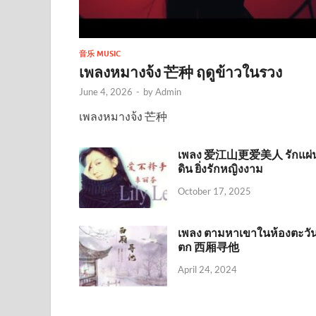
音乐 MUSIC
เพลงหมางจ้ง 芒种 ฤดูข้าวในรวง
June 4, 2026
-
by
Admin
เพลงหมางจ้ง 芒种
เพลง 爱江山更爱美人 รักแผ่
ดิน ยิ่งรักหญิงงาม
October 17, 2025
เพลง ตามหาเขาในห้องตะวั
ตก 西厢寻他
April 24, 2024