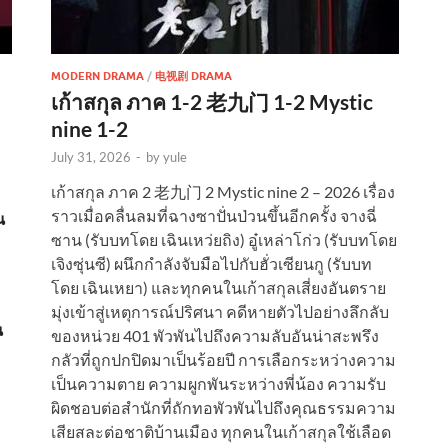
MODERN DRAMA
/
电视剧 DRAMA
เก้าสกุล ภาค 1-2 老九门 1-2 Mystic
nine 1-2
July 31, 2026
-
by
yule
เก้าสกุล ภาค 2 老九门 2 Mystic nine 2 – 2026 เรื่อง
ราวเมื่อคลื่นลมที่ฉางซาปั่นป่วนขึ้นอีกครั้ง จางฉี่
น
ซาน (รับบทโดย เฉินเหว่ยถิง) อู๋เหล่าโก่ว (รับบทโดย
เจิงซุ่นซี) ผนึกกำลังจับมือไปกับฮั่วเซียนกู (รับบท
โดย เฉินเหยา) และทุกคนในเก้าสกุลเสี่ยงอันตราย
มุ่งเข้าสู่เหตุการณ์ปริศนา คดีหายตัวไปอย่างลึกลับ
น
ของหน่วย 401 พัวพันไปถึงความลับอันน่าสะพรึง
กลัวที่ถูกปกปิดมาเป็นร้อยปี การเลือกระหว่างความ
เป็นความตาย ความผูกพันระหว่างพี่น้อง ความรับ
ผิดชอบต่อสำนักที่ถักทอพัวพันไปถึงคุณธรรมความ
เสียสละต่อชาติบ้านเมือง ทุกคนในเก้าสกุลใช้เลือด