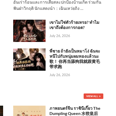
อันเร่าร้อนและการเสียสละปกป้องบ้านเกิด ร่วมกัน
ฟันฝ่าวิกฤติ นักแสดงนำ：เฉินเหว่ยถิง …
เขาไม่ใช่ตัวร้ายเหรอ? ทำไม
เขาถึงต้องการกอด?
July 26, 2026
พี่ชาย ถ้ายังเป็นหมาโง่ ฉันจะ
หนีไปกับหนุ่มผมทองแล้วนะ
歌！ 你再当舔狗我就跟黄毛
带求跑
July 26, 2026
VIEW ALL
ภาพยนตร์จีน ราชินีเกี๊ยว The
Dumpling Queen 水饺皇后