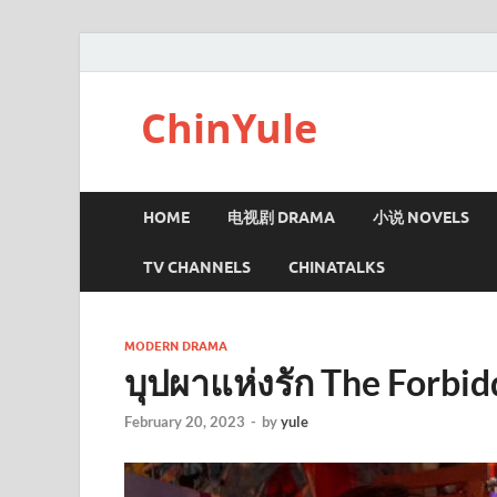
ChinYule
HOME
电视剧 DRAMA
小说 NOVELS
TV CHANNELS
CHINATALKS
MODERN DRAMA
บุปผาแห่งรัก The Forb
February 20, 2023
-
by
yule