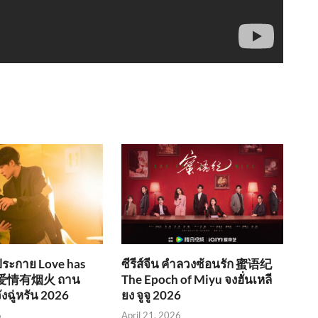
งประกาย Love has
ซีรีส์จีน คำลวงซ้อนรัก 蜜语纪
s 爱情有烟火 ถาน
The Epoch of Miyu จงฮั่นเหลี
วังฉู่หรัน 2026
ยง จูจู 2026
6
April 21, 2026