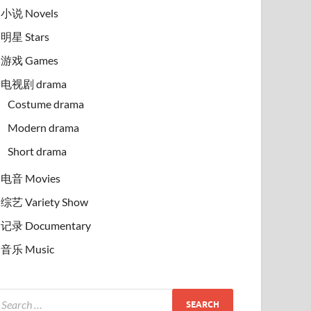
小说 Novels
明星 Stars
游戏 Games
电视剧 drama
Costume drama
Modern drama
Short drama
电音 Movies
综艺 Variety Show
记录 Documentary
音乐 Music