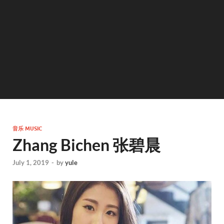
音乐 MUSIC
Zhang Bichen 张碧晨
July 1, 2019
-
by
yule