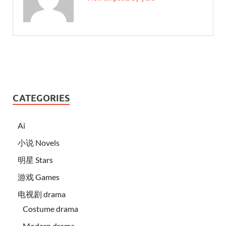
CATEGORIES
Ai
小说 Novels
明星 Stars
游戏 Games
电视剧 drama
Costume drama
Modern drama