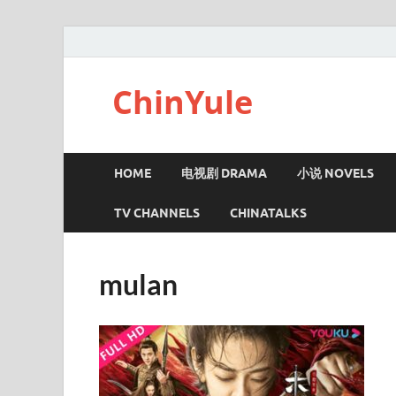
ChinYule
HOME
电视剧 DRAMA
小说 NOVELS
TV CHANNELS
CHINATALKS
mulan