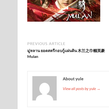
PREVIOUS ARTICLE
มู่หลาน ยอดสตรีกอบกู้แผ่นดิน 木兰之巾帼英豪
Mulan
About yule
View all posts by yule →