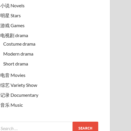
小说 Novels
明星 Stars
游戏 Games
电视剧 drama
Costume drama
Modern drama
Short drama
电音 Movies
综艺 Variety Show
记录 Documentary
音乐 Music