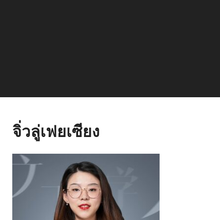
จิ่วลู่เฟยเซียง