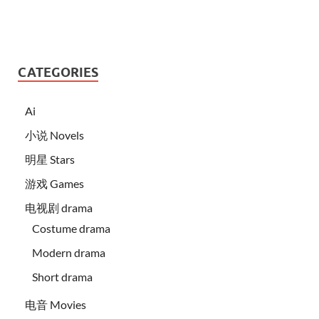
CATEGORIES
Ai
小说 Novels
明星 Stars
游戏 Games
电视剧 drama
Costume drama
Modern drama
Short drama
电音 Movies