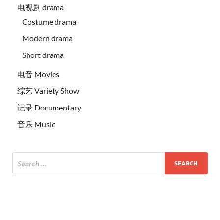
电视剧 drama
Costume drama
Modern drama
Short drama
电音 Movies
综艺 Variety Show
记录 Documentary
音乐 Music