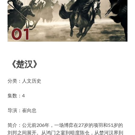
《楚汉》
分类：人文历史
集数：4
导演：崔向忠
简介：公元前206年，一场博弈在27岁的项羽和51岁的
刘邦之间展开。从鸿门之宴到暗度陈仓，从楚河汉界到