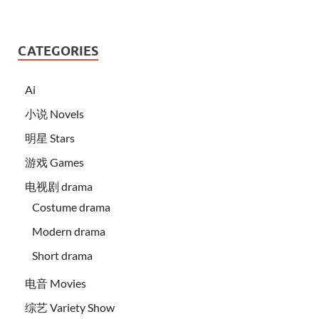
CATEGORIES
Ai
小说 Novels
明星 Stars
游戏 Games
电视剧 drama
Costume drama
Modern drama
Short drama
电音 Movies
综艺 Variety Show